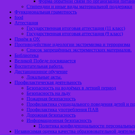
Форма обратной связи по организации питан
Стипендии и иные виды материальной поддержки
Функциональная грамотность
food
Аттестация
Государственная итоговая аттестация (11 класс)
Государственная итоговая аттестация (9 класс)
Приём в ОУ.
Противодействие идеологии экстремизма и терроризма
Список запрещённых экстремистских материалов.
Библиотека
Великой Победе посвящается
Воспитательная работа.
Дистанционное обучение
Локальные акты.
Профилактическая деятельность
Безопасность на водоёмах в летний период
Безопасность на льду
Пожарная безопасность
Профилактика суицидального поведения детей и по
Профилактика употребления ПАВ
Дорожная безопасность
Информационная безопасность
Политика конфиденциальности персональны
Независимая оценка качества образововательной деятель