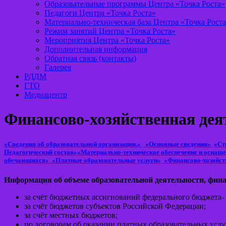
Образовательные программы Центра «Точка Роста»
Педагоги Центра «Точка Роста»
Материально-техническая база Центра «Точка Рост
Режим занятий Центра «Точка Роста»
Мероприятия Центра «Точка Роста»
Дополнительная информация
Обратная связь (контакты)
Галерея
РДДМ
ГТО
Медиацентр
Финансово-хозяйственная дея
«Сведения об образовательной организации.»
«Основные сведения»
«Ст
Педагогический состав»
«Материально-техническое обеспечение и оснаще
обучающихся»
«Платные образовательные услуги»
«Финансово-хозяйст
Информация об объеме образовательной деятельности, фина
за счёт бюджетных ассигнований федерального бюджета-
за счёт бюджетов субъектов Российской Федерации;
за счёт местных бюджетов;
по договорам об оказании платных образовательных услу