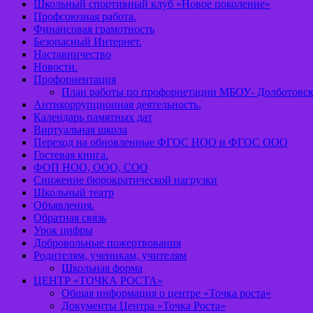
Школьный спортивный клуб «Новое поколение»
Профсоюзная работа.
Финансовая грамотность
Безопасный Интернет.
Наставничество
Новости.
Профориентация
План работы по профориетации МБОУ- Долботов
Антикоррупционная деятельность.
Календарь памятных дат
Виртуальная школа
Переход на обновленные ФГОС НОО и ФГОС ООО
Гостевая книга.
ФОП НОО, ООО, СОО
Снижение бюрократической нагрузки
Школьный театр
Объявления.
Обратная связь
Урок цифры
Добровольные пожертвования
Родителям, ученикам, учителям
Школьная форма
ЦЕНТР «ТОЧКА РОСТА»
Общая информация о центре «Точка роста»
Документы Центра «Точка Роста»