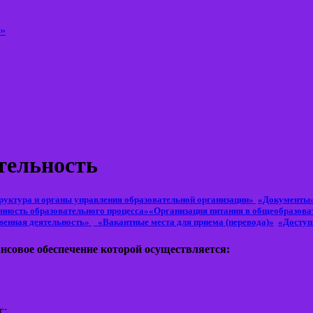
а»
тельность
руктура и органы управления образовательной организации»
«Документы
нность образовательного процесса»
«Организация питания в общеобразова
венная деятельность»
«Вакантные места для приема (перевода)»
«Доступ
нсовое обеспечение которой осуществляется:
г;