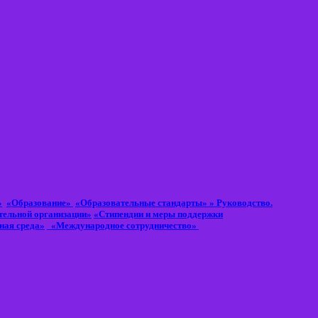
»
«Образование»
«Образовательные стандарты»
» Руководство.
тельной организации»
«Стипендии и меры поддержки
ная среда»
«Международное сотрудничество»