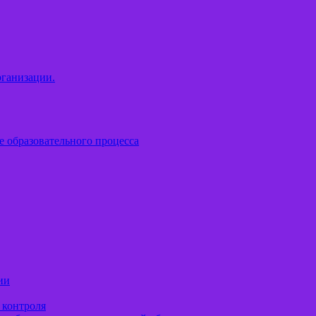
рганизации.
е образовательного процесса
ии
 контроля