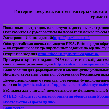
Интернет-ресурсы, контент которых можно 
грамотн
Пошаговая инструкция, как получить доступ к электронном
Ознакомиться с руководством пользователя можно по ссы
Электронный банк заданий:
https://fg.resh.edu.ru/.
Общероссийская оценка по модели PISA. Вебинар для обра
«Электронный банк тренировочных заданий по оценке фу
Открытые задания
https://fioco.ru/примеры-задач-pisa.
Примеры открытых заданий PISA по читательской, математ
совместному решению задач
http://center-imc.ru/wp-content/
Банк заданий для формирования и оценки функционально
Институт стратегии развития образования Российской ака
Демонстрационные материалы для оценки функциональной
классов
http://skiv.instrao.ru/support/demonstratsionnye-materi
Вебинары для учителей-предметников по функциональной
ФГБНУ «Институт стратегии развития образования Росси
Издательство «Просвещение»
Банк тестов