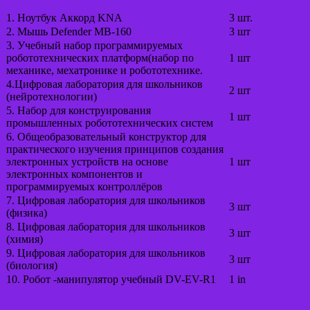
1. Ноутбук Аккорд KNA
3 шт.
2. Мышь Defender МВ-160
3 шт
3. Учебный набор программируемых
робототехнических платформ(набор по
1 шт
механике, мехатронике и робототехнике.
4.Цифровая лаборатория для школьников
2 шт
(нейротехнологии)
5. Набор для конструирования
1 шт
промышленных робототехнических систем
6. Общеобразовательный конструктор для
практического изучения принципов создания
электронных устройств на основе
1 шт
электронных компонентов и
программируемых контроллёров
7. Цифровая лаборатория для школьников
3 шт
(физика)
8. Цифровая лаборатория для школьников
3 шт
(химия)
9. Цифровая лаборатория для школьников
3 шт
(биология)
10. Робот -манипулятор учебный DV-EV-R1
1 in