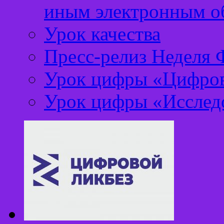
иным электронным о
Урок качества
Пресс-релиз Неделя
Урок цифры «Цифров
Урок цифры «Исследо