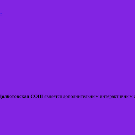
а»
олботовская СОШ
является дополнительным интерактивным с