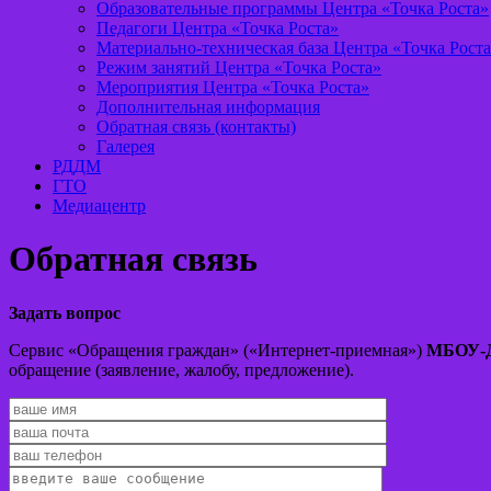
Образовательные программы Центра «Точка Роста»
Педагоги Центра «Точка Роста»
Материально-техническая база Центра «Точка Рост
Режим занятий Центра «Точка Роста»
Мероприятия Центра «Точка Роста»
Дополнительная информация
Обратная связь (контакты)
Галерея
РДДМ
ГТО
Медиацентр
Обратная связь
Задать вопрос
Сервис «Обращения граждан» («Интернет-приемная»)
МБОУ-Д
обращение (заявление, жалобу, предложение).