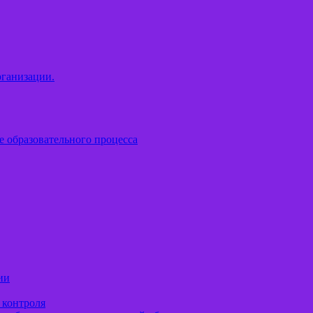
рганизации.
е образовательного процесса
ии
 контроля