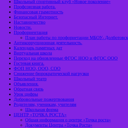
Школьный спортивный клуб «Новое поколение»
Профсоюзная работа.
Финансовая грамотность
Безопасный Интернет.
Наставничество
Новости.
Профориентация
План работы по профориетации МБОУ- Долботов
Антикоррупционная деятельность.
Календарь памятных дат
Виртуальная школа
Переход на обновленные ФГОС НОО и ФГОС ООО
Гостевая книга.
ФОП НОО, ООО, СОО
Снижение бюрократической нагрузки
Школьный театр
Объявления.
Обратная связь
Урок цифры
Добровольные пожертвования
Родителям, ученикам, учителям
Школьная форма
ЦЕНТР «ТОЧКА РОСТА»
Общая информация о центре «Точка роста»
Документы Центра «Точка Роста»