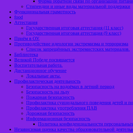
Форма обратной связи по организации питан
Стипендии и иные виды материальной поддержки
Функциональная грамотность
food
Аттестация
Государственная итоговая аттестация (11 класс)
Государственная итоговая аттестация (9 класс)
Приём в ОУ.
Противодействие идеологии экстремизма и терроризма
Список запрещённых экстремистских материалов.
Библиотека
Великой Победе посвящается
Воспитательная работа.
Дистанционное обучение
Локальные акты.
Профилактическая деятельность
Безопасность на водоёмах в летний период
Безопасность на льду
Пожарная безопасность
Профилактика суицидального поведения детей и по
Профилактика употребления ПАВ
Дорожная безопасность
Информационная безопасность
Политика конфиденциальности персональны
Независимая оценка качества образововательной деятель