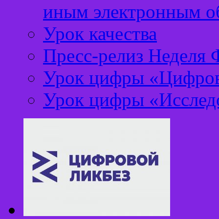
иным электронным о
Урок качества
Пресс-релиз Неделя
Урок цифры «Цифров
Урок цифры «Исследо