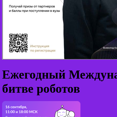
Ежегодный Междуна
битве роботов